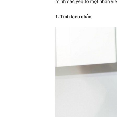
mình các yếu tố một nhân vi
1. Tính kiên nhẫn