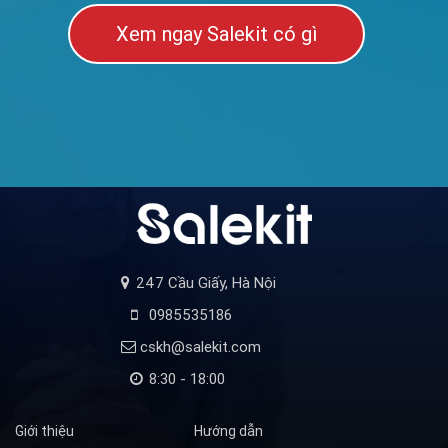
Xem ngay Salekit có gì
247 Cầu Giấy, Hà Nội
0985535186
cskh@salekit.com
8:30 - 18:00
Giới thiệu
Hướng dẫn