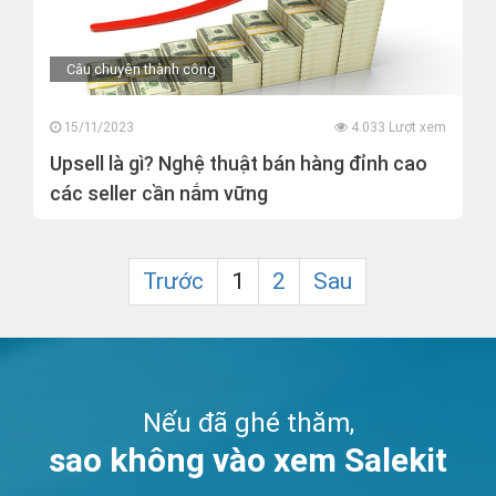
Câu chuyện thành công
15/11/2023
4.033 Lượt xem
Upsell là gì? Nghệ thuật bán hàng đỉnh cao
các seller cần nắm vững
Trước
1
2
Sau
Nếu đã ghé thăm,
sao không vào xem Salekit