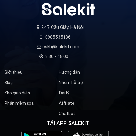
247 Cầu Giấy, Hà Nội
0985535186
cskh@salekit.com
8:30 - 18:00
Giới thiệu
Hướng dẫn
Blog
Nhóm hỗ trợ
Kho giao diện
Đại lý
Phần mềm spa
Affiliate
Chatbot
TẢI APP SALEKIT