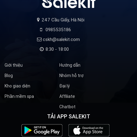
247 Cầu Giấy, Hà Nội
0985535186
cskh@salekit.com
8:30 - 18:00
Giới thiệu
Hướng dẫn
Blog
Nhóm hỗ trợ
Kho giao diện
Đại lý
Phần mềm spa
Affiliate
Chatbot
TẢI APP SALEKIT