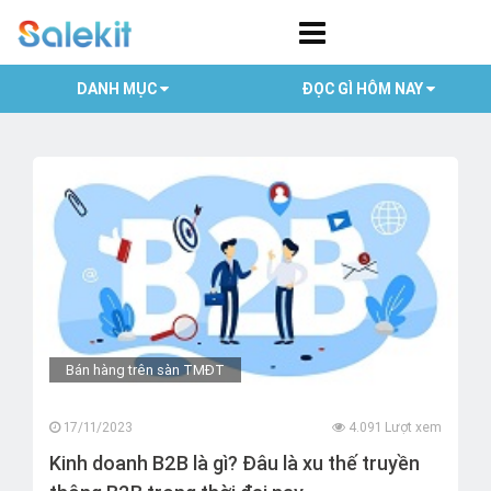
DANH MỤC
ĐỌC GÌ HÔM NAY
Bán hàng trên sàn TMĐT
17/11/2023
4.091 Lượt xem
Kinh doanh B2B là gì? Đâu là xu thế truyền