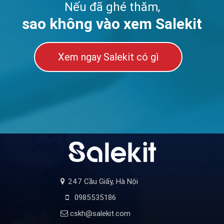
Nếu đã ghé thăm,
sao không vào xem Salekit
Xem ngay Salekit có gì
247 Cầu Giấy, Hà Nội
0985535186
cskh@salekit.com