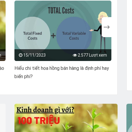
m
15/11/2023
2.577 Lượt xem
1
vào
Hiểu chi tiết hoa hồng bán hàng là định phí hay
7 các
biến phí?
hút gi