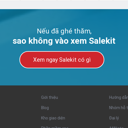
Nếu đã ghé thăm,
sao không vào xem Salekit
Xem ngay Salekit có gì
Giới thiệu
Hướng dẫ
Blog
Nhóm hỗ t
Kho giao diện
Đại lý