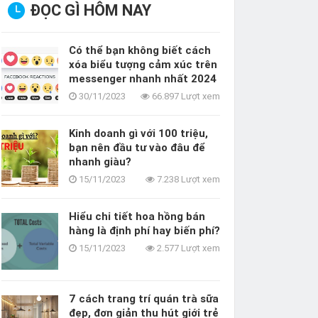
ĐỌC GÌ HÔM NAY
Có thể bạn không biết cách
xóa biểu tượng cảm xúc trên
messenger nhanh nhất 2024
30/11/2023
66.897 Lượt xem
Kinh doanh gì với 100 triệu,
bạn nên đầu tư vào đâu để
nhanh giàu?
ểu chi tiết hoa hồng bán hàng là định phí 
15/11/2023
7.238 Lượt xem
í?
Hiểu chi tiết hoa hồng bán
5/11/2023
Kế hoạch kinh doanh
2.577 Lượt xem
hàng là định phí hay biến phí?
15/11/2023
2.577 Lượt xem
7 cách trang trí quán trà sữa
đẹp, đơn giản thu hút giới trẻ