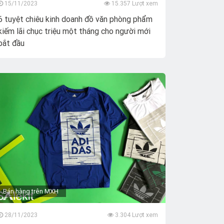
15/11/2023
15.357 Lượt xem
Lựa chọn kinh doanh đồ
6 tuyệt chiêu kinh doanh đồ văn phòng phẩm
uống: trà sữa, cafe hay dòng
kiếm lãi chục triệu một tháng cho người mới
sản phẩm healthy-detox?
bắt đầu
15/11/2023
8.744 Lượt xem
Bán hàng trên MXH
28/11/2023
3.304 Lượt xem