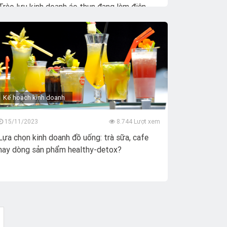
Trào lưu kinh doanh áo thun đang làm điên
đảo cộng đồng mạng hiện nay
Kế hoạch kinh doanh
15/11/2023
8.744 Lượt xem
Lựa chọn kinh doanh đồ uống: trà sữa, cafe
hay dòng sản phẩm healthy-detox?