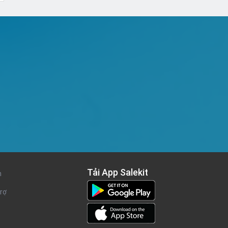
Tải App Salekit
n
rợ