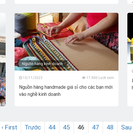
Nguồn hàng kinh doanh
15/11/2023
17.880 Lượt xem
Nguồn hàng handmade giá sỉ cho các bạn mới
vào nghề kinh doanh
m
‹ First
Trước
44
45
46
47
48
Sau