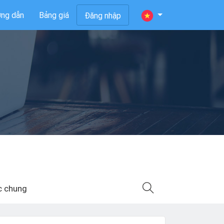
ng dẫn
Bảng giá
Đăng nhập
c chung