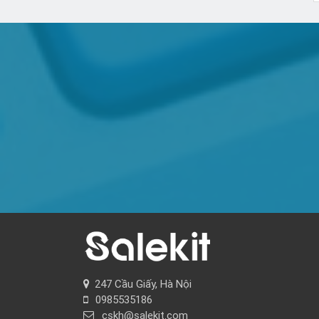
Kinh nghiệm mua quần áo chợ Tân Bình giá sỉ
cho người mới kinh doanh
247 Cầu Giấy, Hà Nội
0985535186
cskh@salekit.com