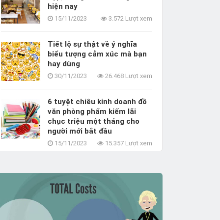
hiện nay
15/11/2023
3.572 Lượt xem
Tiết lộ sự thật về ý nghĩa
biểu tượng cảm xúc mà bạn
hay dùng
30/11/2023
26.468 Lượt xem
5/11/2023
3.572 Lượt xem
30/11/2023
6 tuyệt chiêu kinh doanh đồ
văn phòng phẩm kiếm lãi
h trang trí quán trà sữa đẹp, đơn giản thu
Tiết lộ sự thật về
chục triệu một tháng cho
ới trẻ hiện nay
mà bạn hay dùng
người mới bắt đầu
15/11/2023
15.357 Lượt xem
Bộ sưu tập biểu tượng cảm
xúc bằng ký tự độc đáo nhất
dành cho Facebook
09/03/2026
38.633 Lượt xem