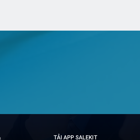
TẢI APP SALEKIT
n