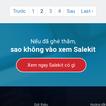
Trước
1
2
3
4
Sau
Last ›
Nếu đã ghé thăm,
sao không vào xem Salekit
Xem ngay Salekit có gì
Giới thiệu
Hướng dẫ