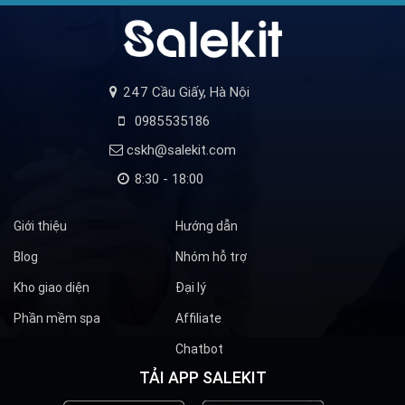
247 Cầu Giấy, Hà Nội
0985535186
cskh@salekit.com
8:30 - 18:00
Giới thiệu
Hướng dẫn
Blog
Nhóm hỗ trợ
Kho giao diện
Đại lý
Phần mềm spa
Affiliate
Chatbot
TẢI APP SALEKIT