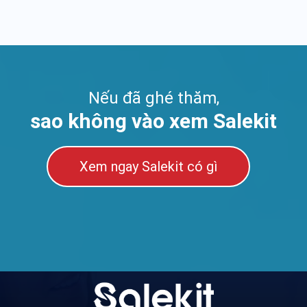
online
Nếu đã ghé thăm,
sao không vào xem Salekit
Xem ngay Salekit có gì