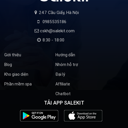
247 Cầu Giấy, Hà Nội
0985535186
cskh@salekit.com
8:30 - 18:00
Giới thiệu
Hướng dẫn
Blog
Nhóm hỗ trợ
Kho giao diện
Đại lý
Phần mềm spa
Affiliate
Chatbot
TẢI APP SALEKIT