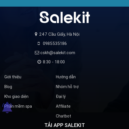
247 Cầu Giấy, Hà Nội
0985535186
cskh@salekit.com
8:30 - 18:00
Giới thiệu
Hướng dẫn
Blog
Nhóm hỗ trợ
Kho giao diện
Đại lý
Phần mềm spa
Affiliate
Chatbot
TẢI APP SALEKIT