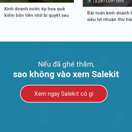
13.281 Lượt xem
Kinh doanh nước ép hoa quả
Bài toán kinh doanh
kiếm bộn tiền nhờ bí quyết sau
siêu lợi nhuận thu hà
mỗi ngày
Nếu đã ghé thăm,
sao không vào xem Salekit
Xem ngay Salekit có gì