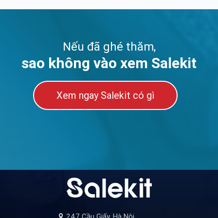
Nếu đã ghé thăm,
sao không vào xem Salekit
Xem ngay Salekit có gì
247 Cầu Giấy, Hà Nội