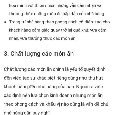
hòa mình với thiên nhiên nhưng vẫn cảm nhận và
thưởng thức những món ăn hấp dẫn của nhà hàng.
Trang trí nhà hàng theo phong cách cổ điển: tạo cho
khách hàng cảm giác quay trở lại quá khứ, vừa cảm
nhận, vừa thưởng thức các món ăn.
3. Chất lượng các món ăn
Chất lượng các món ăn chính là yếu tố quyết định
đến việc tạo sự khác biệt riêng cũng như thu hút
khách hàng đến nhà hàng của bạn. Ngoài ra việc
xác định nên lựa chọn kinh doanh những món ăn
theo phong cách và khẩu vị nào cũng là vấn đề chủ
nhà hàng cần suy nghĩ.