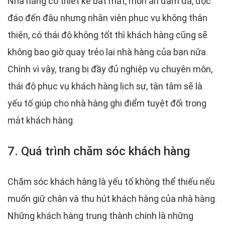
Nhà hàng có thiết kế bắt mắt, món ăn đậm đà, độc
đáo đến đâu nhưng nhân viên phục vụ không thân
thiện, có thái độ không tốt thì khách hàng cũng sẽ
không bao giờ quay trẻo lại nhà hàng của bạn nữa.
Chính vì vậy, trang bị đầy đủ nghiệp vụ chuyên môn,
thái độ phục vụ khách hàng lịch sự, tận tâm sẽ là
yếu tố giúp cho nhà hàng ghi điểm tuyệt đối trong
mắt khách hàng.
7. Quá trình chăm sóc khách hàng
Chăm sóc khách hàng là yếu tố không thể thiếu nếu
muốn giữ chân và thu hút khách hàng của nhà hàng.
Những khách hàng trung thành chính là những