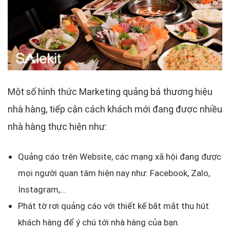
Một số hình thức Marketing quảng bá thương hiệu
nhà hàng, tiếp cận cách khách mới đang được nhiều
nhà hàng thực hiện như:
Quảng cáo trên Website, các mạng xã hội đang được
mọi người quan tâm hiện nay như: Facebook, Zalo,
Instagram,…
Phát tờ rơi quảng cáo với thiết kế bắt mắt thu hút
khách hàng để ý chú tới nhà hàng của bạn.