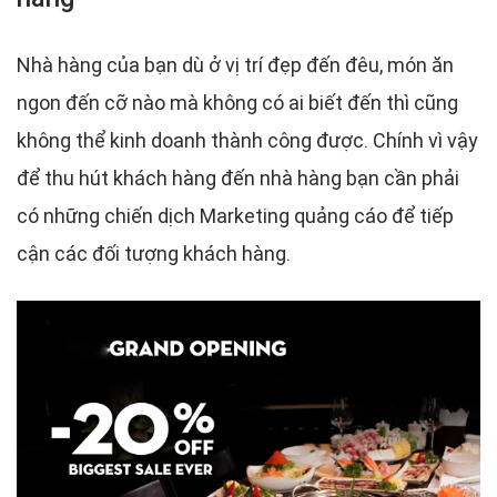
Nhà hàng của bạn dù ở vị trí đẹp đến đêu, món ăn
ngon đến cỡ nào mà không có ai biết đến thì cũng
không thể kinh doanh thành công được. Chính vì vậy
để thu hút khách hàng đến nhà hàng bạn cần phải
có những chiến dịch Marketing quảng cáo để tiếp
cận các đối tượng khách hàng.