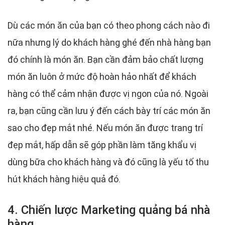
Dù các món ăn của bạn có theo phong cách nào đi
nữa nhưng lý do khách hàng ghé đến nhà hàng bạn
đó chính là món ăn. Bạn cần đảm bảo chất lượng
món ăn luôn ở mức độ hoàn hảo nhất để khách
hàng có thể cảm nhận được vị ngon của nó. Ngoài
ra, bạn cũng cần lưu ý đến cách bày trí các món ăn
sao cho đẹp mắt nhé. Nếu món ăn được trang trí
đẹp mắt, hấp dẫn sẽ góp phần làm tăng khẩu vị
dùng bữa cho khách hàng và đó cũng là yếu tố thu
hút khách hàng hiệu quả đó.
4. Chiến lược Marketing quảng bá nhà
hàng