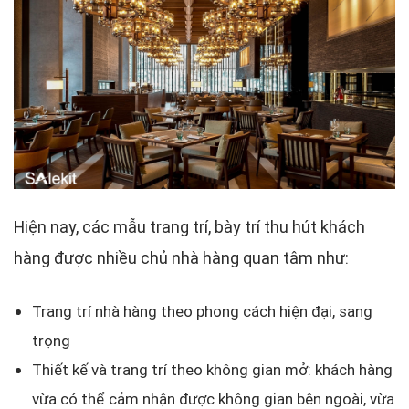
Hiện nay, các mẫu trang trí, bày trí thu hút khách
hàng được nhiều chủ nhà hàng quan tâm như:
Trang trí nhà hàng theo phong cách hiện đại, sang
trọng
Thiết kế và trang trí theo không gian mở: khách hàng
vừa có thể cảm nhận được không gian bên ngoài, vừa