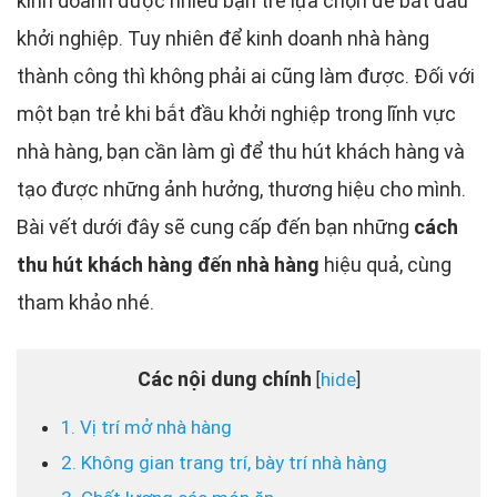
kinh doanh được nhiều bạn trẻ lựa chọn để bắt đầu
khởi nghiệp. Tuy nhiên để kinh doanh nhà hàng
thành công thì không phải ai cũng làm được. Đối với
một bạn trẻ khi bắt đầu khởi nghiệp trong lĩnh vực
nhà hàng, bạn cần làm gì để thu hút khách hàng và
tạo được những ảnh hưởng, thương hiệu cho mình.
Bài vết dưới đây sẽ cung cấp đến bạn những
cách
thu hút khách hàng đến nhà hàng
hiệu quả, cùng
tham khảo nhé.
Các nội dung chính
hide
[
]
1. Vị trí mở nhà hàng
2. Không gian trang trí, bày trí nhà hàng