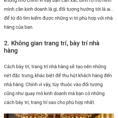
không nhỏ chính vì vậy bạn cần xác đĩnh rõ mô hình
mình cần kinh doanh là gì, đối tượng hướng tới là ai…
để từ đó tìm kiếm được những vị trí phù hợp với nhà
hàng của bạn.
2. Không gian trang trí, bày trí nhà
hàng
Cách bày trí, trang trí nhà hàng sẽ tạo nên những
nét đặc trưng, khác biệt để thu hút khách hàng đến
nhà hàng. Chính vì vậy, tùy thuộc vào đối tượng
cũng như quay mô kinh doanh mà bạn có những
cách bày trí, trang trí sao cho phù hợp nhất.