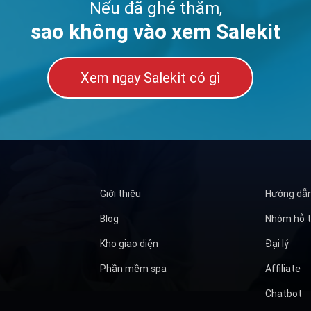
Nếu đã ghé thăm,
sao không vào xem Salekit
Xem ngay Salekit có gì
Giới thiệu
Hướng dẫ
Blog
Nhóm hỗ t
Kho giao diện
Đại lý
Phần mềm spa
Affiliate
Chatbot