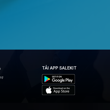
TẢI APP SALEKIT
n
rợ