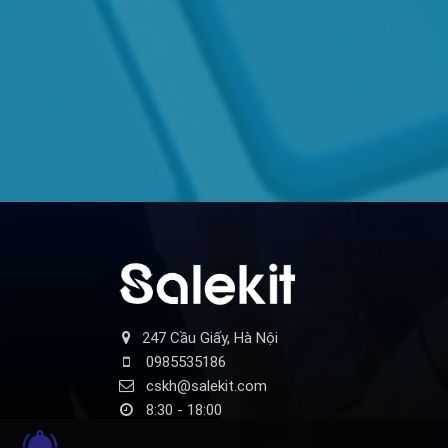
247 Cầu Giấy, Hà Nội
0985535186
cskh@salekit.com
8:30 - 18:00