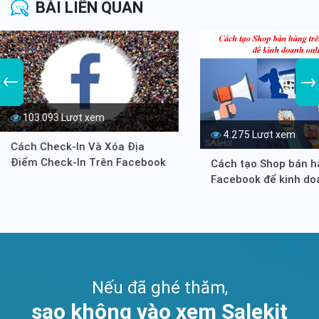
BÀI LIÊN QUAN
103.093 Lượt xem
4.275 Lượt xem
Cách Check-In Và Xóa Địa
Điểm Check-In Trên Facebook
Cách tạo Shop bán h
(Mới nhất)
Facebook để kinh do
online
Nếu đã ghé thăm,
sao không vào xem Salekit