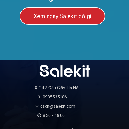
Xem ngay Salekit có gì
247 Cầu Giấy, Hà Nội
0985535186
cskh@salekit.com
8:30 - 18:00