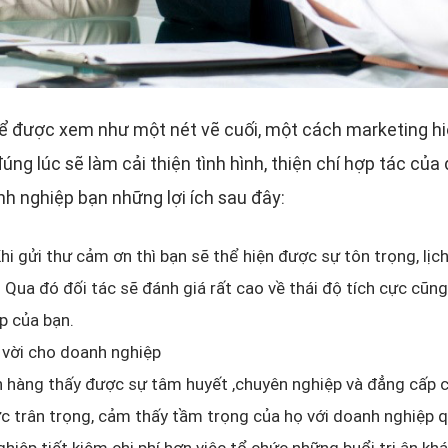
hể được xem như một nét vẽ cuối, một cách marketing h
ng lúc sẽ làm cải thiện tình hình, thiện chí hợp tác củ
h nghiệp bạn những lợi ích sau đây:
hi gửi thư cảm ơn thì bạn sẽ thể hiện được sự tôn trọng, lịc
. Qua đó đối tác sẽ đánh giá rất cao về thái độ tích cực cũ
ếp của bạn.
 vời cho doanh nghiệp
 hàng thấy được sự tâm huyết ,chuyên nghiệp và đẳng cấp c
 trân trọng, cảm thấy tầm trọng của họ với doanh nghiệp 
iệp tiết kiệm chi phí hơn việc tổ chức những buổi tri ân kh