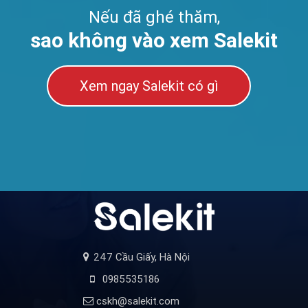
Nếu đã ghé thăm,
sao không vào xem Salekit
Xem ngay Salekit có gì
247 Cầu Giấy, Hà Nội
0985535186
cskh@salekit.com